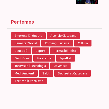
Per temes
Empresa i Indústria
Atenció Ciutadana
Benestar Social
Comerç i Turisme
Cultura
Educació
Esport
Formació i Feina
Gent Gran
Habitatge
Igualtat
Innovacio i Tecnologia
Joventut
Medi Ambient
Salut
Seguretat Ciutadana
Territori i Urbanisme