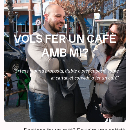
VOLS FER UN CAFÈ
AMB MI?
"Si tens alguna proposta, dubte o preocupació sobre
la ciutat, et convido a fer un cafè"