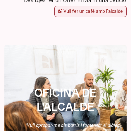
Desitges fer un cafè? Envia'm una petició:
Vull fer un cafè amb l'alcalde
OFICINA DE
L'ALCALDE
"Vull apropar-me als barris i fomentar el diàleg