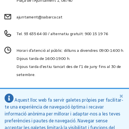
Plaça de l'Ajuntament 1, 08740
ajuntament@sabarca.cat
Tel. 93 635 64 00 / alternatiu gratuït: 900 15 19 76
Horari d'atenció al públic: dilluns a divendres 09:00-14:00 h.
Dijous tarda de 16:00-19:00 h.
Dijous tarda d'estiu tancat des de l'1 de juny fins al 30 de
setembre.
×
Aquest lloc web fa servir galetes pròpies per facilitar-
Ajuntament de Sant Andreu de la Barca, 2026
te una experiència de navegació òptima i recavar
Inici
Política de privacitat
Avís legal
informació anònima per millorar i adaptar-nos a les teves
preferències i pautes de navegació. Navegar sense
acceptar les galetes limitarà la visibilitat i funcions del