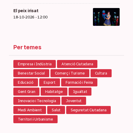
El peix irisat
18-10-2026 - 12:00
Per temes
Empresa i Indústria
Atenció Ciutadana
Benestar Social
Comerç i Turisme
Cultura
Educació
Esport
Formació i Feina
Gent Gran
Habitatge
Igualtat
Innovacio i Tecnologia
Joventut
Medi Ambient
Salut
Seguretat Ciutadana
Territori i Urbanisme