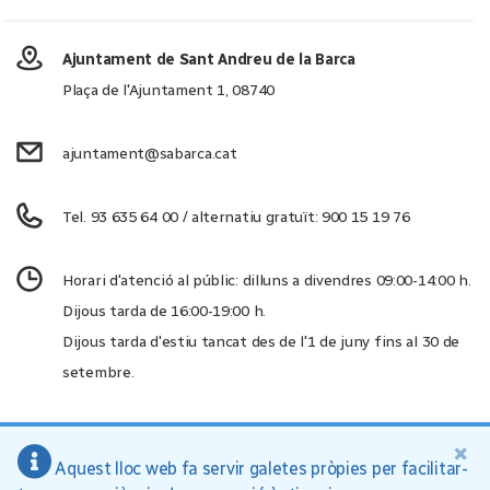
Ajuntament de Sant Andreu de la Barca
Plaça de l'Ajuntament 1, 08740
ajuntament@sabarca.cat
Tel. 93 635 64 00 / alternatiu gratuït: 900 15 19 76
Horari d'atenció al públic: dilluns a divendres 09:00-14:00 h.
Dijous tarda de 16:00-19:00 h.
Dijous tarda d'estiu tancat des de l'1 de juny fins al 30 de
setembre.
×
Aquest lloc web fa servir galetes pròpies per facilitar-
Ajuntament de Sant Andreu de la Barca, 2026