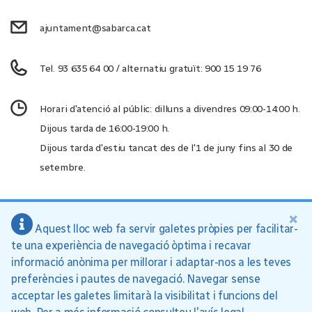
ajuntament@sabarca.cat
Tel. 93 635 64 00 / alternatiu gratuït: 900 15 19 76
Horari d'atenció al públic: dilluns a divendres 09:00-14:00 h.
Dijous tarda de 16:00-19:00 h.
Dijous tarda d'estiu tancat des de l'1 de juny fins al 30 de
setembre.
×
Aquest lloc web fa servir galetes pròpies per facilitar-
Ajuntament de Sant Andreu de la Barca, 2026
te una experiència de navegació òptima i recavar
Inici
Política de privacitat
Avís legal
informació anònima per millorar i adaptar-nos a les teves
preferències i pautes de navegació. Navegar sense
acceptar les galetes limitarà la visibilitat i funcions del