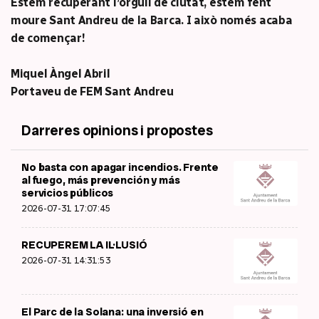
Estem recuperant l’orgull de ciutat, estem fent
moure Sant Andreu de la Barca. I això només acaba
de començar!
Miquel Àngel Abril
Portaveu de FEM Sant Andreu
Darreres opinions i propostes
No basta con apagar incendios. Frente
al fuego, más prevención y más
servicios públicos
2026-07-31 17:07:45
RECUPEREM LA IL·LUSIÓ
2026-07-31 14:31:53
El Parc de la Solana: una inversió en