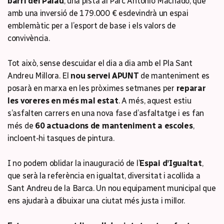
barri del Palau
, una pista al Parc Antonio Machado, que
amb una inversió de 179.000 € esdevindrà un espai
emblemàtic per a l’esport de base i els valors de
convivència.
Tot això, sense descuidar el dia a dia amb el Pla Sant
Andreu Millora. El
nou servei APUNT
de manteniment es
posarà en marxa en les pròximes setmanes per
reparar
les voreres en més mal estat
. A més, aquest estiu
s’asfalten carrers en una nova fase d’asfaltatge i es fan
més de
60 actuacions de manteniment a escoles
,
incloent-hi tasques de pintura.
I no podem oblidar la inauguració de l’
Espai d’Igualtat
,
que serà la referència en igualtat, diversitat i acollida a
Sant Andreu de la Barca. Un nou equipament municipal que
ens ajudarà a dibuixar una ciutat més justa i millor.