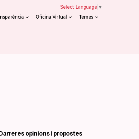
Select Language
▼
nsparència
Oficina Virtual
Temes
Darreres opinions i propostes