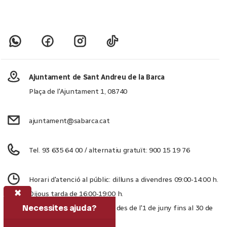
Ajuntament de Sant Andreu de la Barca
Plaça de l'Ajuntament 1, 08740
ajuntament@sabarca.cat
Tel. 93 635 64 00 / alternatiu gratuït: 900 15 19 76
Horari d'atenció al públic: dilluns a divendres 09:00-14:00 h.
×
Dijous tarda de 16:00-19:00 h.
Necessites ajuda?
Dijous tarda d'estiu tancat des de l'1 de juny fins al 30 de
setembre.