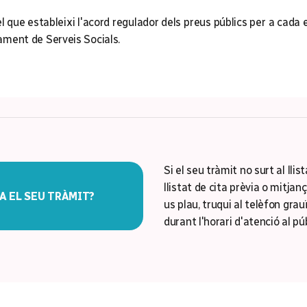
el que estableixi l'acord regulador dels preus públics per a cada
tament de Serveis Socials.
Si el seu tràmit no surt al llis
llistat de cita prèvia o mitjanç
A EL SEU TRÀMIT?
us plau, truqui al telèfon grau
durant l'horari d'atenció al púb