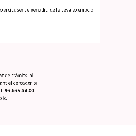
 exercici, sense perjudici de la seva exempció
tat de tràmits, al
ant el cercador, si
ït:
93.635.64.00
lic.