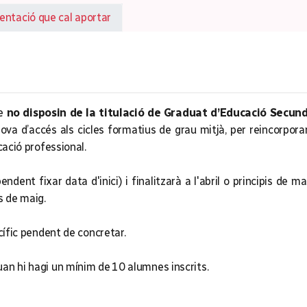
tació que cal aportar
e
no disposin de la titulació de Graduat d’Educació Secund
rova d’accés als cicles formatius de grau mitjà, per reincorpora
cació professional.
endent fixar data d'inici) i finalitzarà a l'abril o principis de
s de maig.
cífic pendent de concretar.
an hi hagi un mínim de 10 alumnes inscrits.