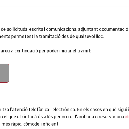
 de sol·licituds, escrits i comunicacions, adjuntant documentaci
ments permetent la tramitació des de qualsevol lloc.
bareu a continuació per poder iniciar el tràmit:
ritza l'atenció telefònica i electrònica. En els casos en què sigu
n el que el ciutadà és atès per ordre d'arribada o reservar una
c
i més ràpid, còmode i eficient.