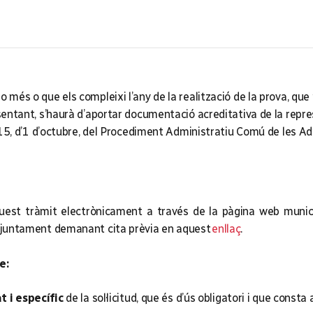
o més o que els compleixi l’any de la realització de la prova, que
resentant, s’haurà d’aportar documentació acreditativa de la rep
/2015, d’1 d’octubre, del Procediment Administratiu Comú de les A
uest tràmit electrònicament a través de la pàgina web munici
l'Ajuntament demanant cita prèvia en aquest
enllaç
.
e:
 i específic
de la sol·licitud, que és d’ús obligatori i que cons