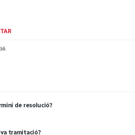
RTAR
ió.
ermini de resolució?
eva tramitació?