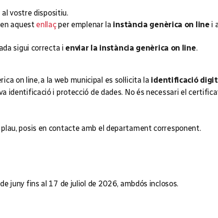
al vostre dispositiu.
l en aquest
enllaç
per emplenar la
instància genèrica on line
i 
ada sigui correcta i
enviar la instància genèrica on line
.
a on line, a la web municipal es sol·licita la
identificació digi
va identificació i protecció de dades. No és necessari el certific
us plau, posis en contacte amb el departament corresponent.
 de juny fins al 17 de juliol de 2026, ambdós inclosos.