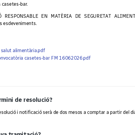
a casetes-bar.
IÓ RESPONSABLE EN MATÈRIA DE SEGURETAT ALIMENTÀRI
res esdeveniments.
alut alimentària.pdf
nvocatòria casetes-bar FM 16062026.pdf
ermini de resolució?
solució i notificació serà de dos mesos a comptar a partir del dia
eva tramitació?