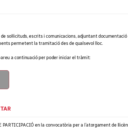
 de sol·licituds, escrits i comunicacions, adjuntant documentaci
ments permetent la tramitació des de qualsevol lloc.
bareu a continuació per poder iniciar el tràmit:
RTAR
PARTICIPACIÓ en la convocatòria per a l’atorgament de llicènci