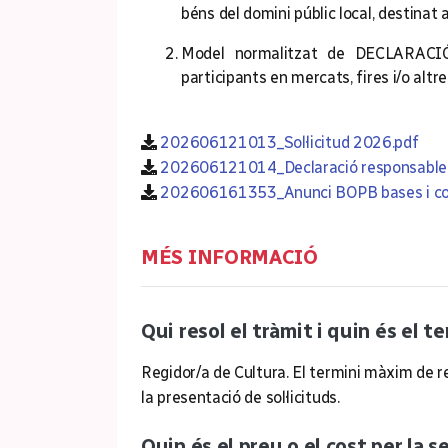
béns del domini públic local, destinat 
Model normalitzat de DECLARAC
participants en mercats, fires i/o alt
202606121013_Sol·licitud 2026.pdf
202606121014_Declaració responsable s
202606161353_Anunci BOPB bases i co
MÉS INFORMACIÓ
Qui resol el tràmit i quin és el t
Regidor/a de Cultura. El termini màxim de re
la presentació de sol·licituds.
Quin és el preu o el cost per la s