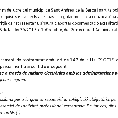
nim de lucre del municipi de Sant Andreu de la Barca i partits p
i requisits establerts a les bases reguladores i a la convocatòria 
 mitjà de representant, s’haurà d’aportar documentació acreditat
e 5 de la Llei 39/2015, d’1 d’octubre, del Procediment Administra
cament, de conformitat amb l’article 14.2 de la Llei 39/2015, 
parcialment transcrit diu el següent:
-se a través de mitjans electrònics amb les administracions 
jectes següents:
a.
ssional per a la qual es requereixi la col·legiació obligatòria, p
ercici de l’activitat professional esmentada. En tot cas, dins d
cantils (...)
”