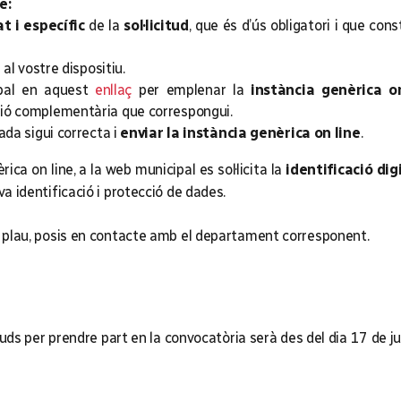
e:
t i específic
de la
sol·licitud
, que és d’ús obligatori i que co
al vostre dispositiu.
ipal en aquest
enllaç
per emplenar la
instància genèrica o
ció complementària que correspongui.
ada sigui correcta i
enviar la instància genèrica on line
.
ca on line, a la web municipal es sol·licita la
identificació di
va identificació i protecció de dades.
us plau, posis en contacte amb el departament corresponent.
cituds per prendre part en la convocatòria serà des del dia 17 de j