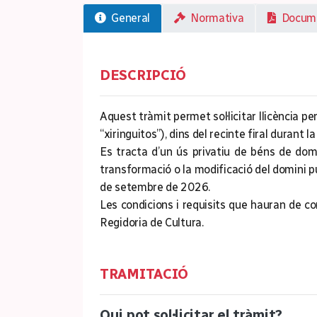
General
Normativa
Documen
DESCRIPCIÓ
Aquest tràmit permet sol·licitar llicència 
“xiringuitos”), dins del recinte firal duran
Es tracta d’un ús privatiu de béns de dom
transformació o la modificació del domini pú
de setembre de 2026.
Les condicions i requisits que hauran de co
Regidoria de Cultura.
TRAMITACIÓ
Qui pot sol·licitar el tràmit?