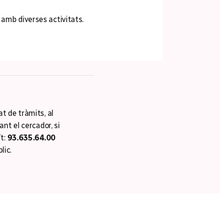
 amb diverses activitats.
tat de tràmits, al
ant el cercador, si
ït:
93.635.64.00
lic.