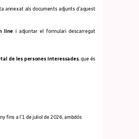
nsta annexat als documents adjunts d’aquest
n line
i adjuntar el formulari descarregat
gital de les persones interessades
, que és
uny fins a l'1 de juliol de 2026, ambdós