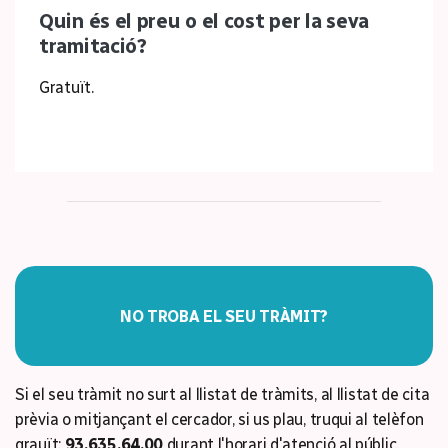
Quin és el preu o el cost per la seva
tramitació?
Gratuït.
NO TROBA EL SEU TRÀMIT?
Si el seu tràmit no surt al llistat de tràmits, al llistat de cita
prèvia o mitjançant el cercador, si us plau, truqui al telèfon
grauït:
93.635.64.00
durant l'horari d'atenció al públic.