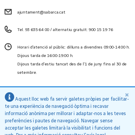
ajuntament@sabarca.cat
Tel. 93 635 64 00 / alternatiu gratuït: 900 15 19 76
Horari d'atenció al públic: dilluns a divendres 09:00-14:00 h.
Dijous tarda de 16:00-19:00 h.
Dijous tarda d'estiu tancat des de l'1 de juny fins al 30 de
setembre.
×
Aquest lloc web fa servir galetes pròpies per facilitar-
Ajuntament de Sant Andreu de la Barca, 2026
te una experiència de navegació òptima i recavar
Inici
Política de privacitat
Avís legal
informació anònima per millorar i adaptar-nos a les teves
preferències i pautes de navegació. Navegar sense
acceptar les galetes limitarà la visibilitat i funcions del