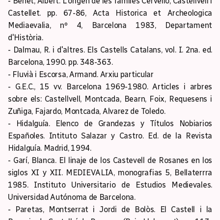
- Benet, Albert. L'origen de les famíles Cervelló, Castellvell i
Castellet. pp. 67-86, Acta Historica et Archeologica
Mediaevalia, nº 4, Barcelona 1983, Departament
d'Història.
- Dalmau, R. i d'altres. Els Castells Catalans, vol. I. 2na. ed.
Barcelona, 1990. pp. 348-363.
- Fluvià i Escorsa, Armand. Arxiu particular
- G.E.C., 15 vv. Barcelona 1969-1980. Articles i arbres
sobre els: Castellvell, Montcada, Bearn, Foix, Requesens i
Zuñiga, Fajardo, Montcada, Alvarez de Toledo.
- Hidalguía. Elenco de Grandezas y Títulos Nobiarios
Españoles. Intituto Salazar y Castro. Ed. de la Revista
Hidalguía. Madrid, 1994.
- Garí, Blanca. El linaje de los Castevell de Rosanes en los
siglos XI y XII. MEDIEVALIA, monografias 5, Bellaterrra
1985. Instituto Universitario de Estudios Medievales.
Universidad Autónoma de Barcelona.
- Paretas, Montserrat i Jordi de Bolòs. El Castell i la