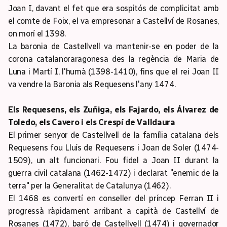
Joan I, davant el fet que era sospitós de complicitat amb
el comte de Foix, el va empresonar a Castellví de Rosanes,
on morí el 1398.
La baronia de Castellvell va mantenir-se en poder de la
corona catalanoraragonesa des la regència de Maria de
Luna i Martí I, l'humà (1398-1410), fins que el rei Joan II
va vendre la Baronia als Requesens l'any 1474.
Els Requesens, els Zuñiga, els Fajardo, els Álvarez de
Toledo, els Cavero i els Crespí de Valldaura
El primer senyor de Castellvell de la família catalana dels
Requesens fou Lluís de Requesens i Joan de Soler (1474-
1509), un alt funcionari. Fou fidel a Joan II durant la
guerra civil catalana (1462-1472) i declarat "enemic de la
terra" per la Generalitat de Catalunya (1462).
El 1468 es convertí en conseller del príncep Ferran II i
progressà ràpidament arribant a capità de Castellví de
Rosanes (1472), baró de Castellvell (1474) i governador