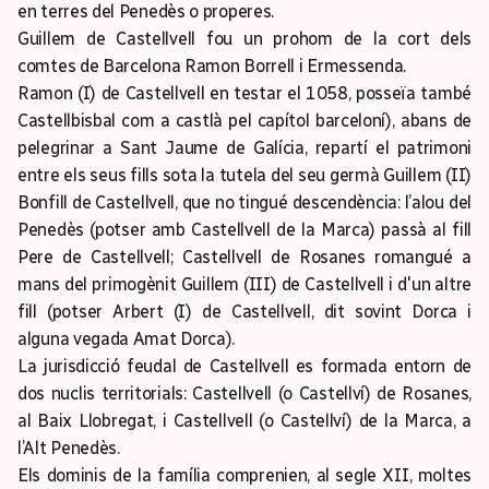
en terres del Penedès o properes.
Guillem de Castellvell fou un prohom de la cort dels
comtes de Barcelona Ramon Borrell i Ermessenda.
Ramon (I) de Castellvell en testar el 1058, posseïa també
Castellbisbal com a castlà pel capítol barceloní), abans de
pelegrinar a Sant Jaume de Galícia, repartí el patrimoni
entre els seus fills sota la tutela del seu germà Guillem (II)
Bonfill de Castellvell, que no tingué descendència: l’alou del
Penedès (potser amb Castellvell de la Marca) passà al fill
Pere de Castellvell; Castellvell de Rosanes romangué a
mans del primogènit Guillem (III) de Castellvell i d'un altre
fill (potser Arbert (I) de Castellvell, dit sovint Dorca i
alguna vegada Amat Dorca).
La jurisdicció feudal de Castellvell es formada entorn de
dos nuclis territorials: Castellvell (o Castellví) de Rosanes,
al Baix Llobregat, i Castellvell (o Castellví) de la Marca, a
l’Alt Penedès.
Els dominis de la família comprenien, al segle XII, moltes