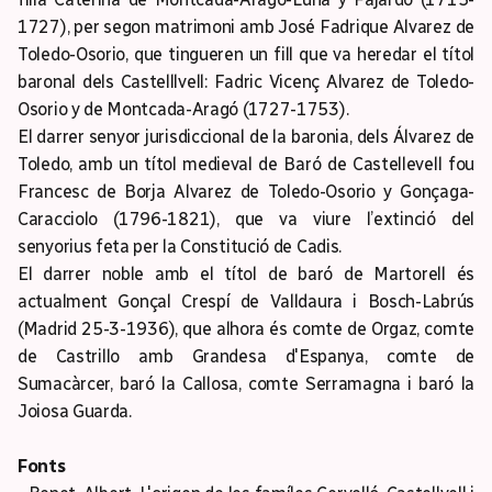
1727), per segon matrimoni amb José Fadrique Alvarez de
Toledo-Osorio, que tingueren un fill que va heredar el títol
baronal dels Castelllvell: Fadric Vicenç Alvarez de Toledo-
Osorio y de Montcada-Aragó (1727-1753).
El darrer senyor jurisdiccional de la baronia, dels Álvarez de
Toledo, amb un títol medieval de Baró de Castellevell fou
Francesc de Borja Alvarez de Toledo-Osorio y Gonçaga-
Caracciolo (1796-1821), que va viure l’extinció del
senyorius feta per la Constitució de Cadis.
El darrer noble amb el títol de baró de Martorell és
actualment Gonçal Crespí de Valldaura i Bosch-Labrús
(Madrid 25-3-1936), que alhora és comte de Orgaz, comte
de Castrillo amb Grandesa d'Espanya, comte de
Sumacàrcer, baró la Callosa, comte Serramagna i baró la
Joiosa Guarda.
Fonts