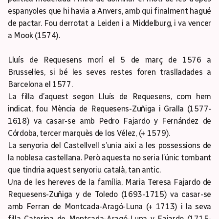
espanyoles que hi havia a Anvers, amb qui finalment hagué
de pactar. Fou derrotat a Leiden i a Middelburg, i va vencer
a Mook (1574).
Lluís de Requesens morí el 5 de març de 1576 a
Brussel·les, si bé les seves restes foren traslladades a
Barcelona el 1577.
La filla d’aquest segon Lluís de Requesens, com hem
indicat, fou Mència de Requesens-Zuñiga i Gralla (1577-
1618) va casar-se amb Pedro Fajardo y Fernández de
Córdoba, tercer marquès de los Vélez, (+ 1579).
La senyoria del Castellvell s’unia així a les possessions de
la noblesa castellana. Però aquesta no seria l’únic tombant
que tindria aquest senyoriu català, tan antic.
Una de les hereves de la família, Maria Teresa Fajardo de
Requesens-Zuñiga y de Toledo (1693-1715) va casar-se
amb Ferran de Montcada-Aragó-Luna (+ 1713) i la seva
filla Caterina de Montcada-Aragó-Luna y Fajardo (1715-