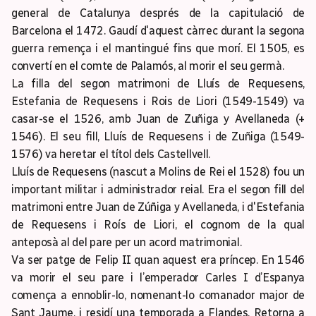
general de Catalunya després de la capitulació de
Barcelona el 1472. Gaudí d'aquest càrrec durant la segona
guerra remença i el mantingué fins que morí. El 1505, es
convertí en el comte de Palamós, al morir el seu germà.
La filla del segon matrimoni de Lluís de Requesens,
Estefania de Requesens i Rois de Liori (1549-1549) va
casar-se el 1526, amb Juan de Zuñiga y Avellaneda (+
1546). El seu fill, Lluís de Requesens i de Zuñiga (1549-
1576) va heretar el títol dels Castellvell.
Lluís de Requesens (nascut a Molins de Rei el 1528) fou un
important militar i administrador reial. Era el segon fill del
matrimoni entre Juan de Zúñiga y Avellaneda, i d'Estefania
de Requesens i Roís de Liori, el cognom de la qual
anteposà al del pare per un acord matrimonial.
Va ser patge de Felip II quan aquest era príncep. En 1546
va morir el seu pare i l’emperador Carles I d’Espanya
comença a ennoblir-lo, nomenant-lo comanador major de
Sant Jaume, i residí una temporada a Flandes. Retorna a