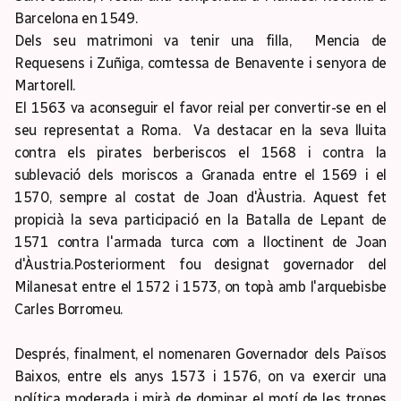
Barcelona en 1549.
Dels seu matrimoni va tenir una filla, Mencia de
Requesens i Zuñiga, comtessa de Benavente i senyora de
Martorell.
El 1563 va aconseguir el favor reial per convertir-se en el
seu representat a Roma. Va destacar en la seva lluita
contra els pirates berberiscos el 1568 i contra la
sublevació dels moriscos a Granada entre el 1569 i el
1570, sempre al costat de Joan d'Àustria. Aquest fet
propicià la seva participació en la Batalla de Lepant de
1571 contra l'armada turca com a lloctinent de Joan
d'Àustria.Posteriorment fou designat governador del
Milanesat entre el 1572 i 1573, on topà amb l'arquebisbe
Carles Borromeu.
Després, finalment, el nomenaren Governador dels Països
Baixos, entre els anys 1573 i 1576, on va exercir una
política moderada i mirà de dominar el motí de les tropes