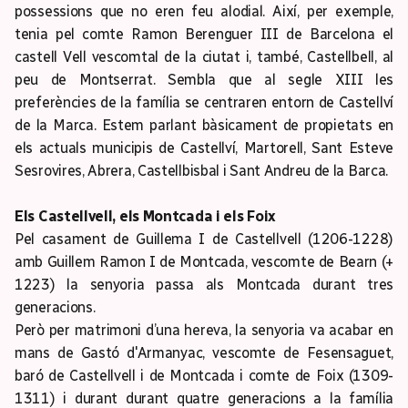
possessions que no eren feu alodial. Així, per exemple,
tenia pel comte Ramon Berenguer III de Barcelona el
castell Vell vescomtal de la ciutat i, també, Castellbell, al
peu de Montserrat. Sembla que al segle XIII les
preferències de la família se centraren entorn de Castellví
de la Marca. Estem parlant bàsicament de propietats en
els actuals municipis de Castellví, Martorell, Sant Esteve
Sesrovires, Abrera, Castellbisbal i Sant Andreu de la Barca.
Els Castellvell, els Montcada i els Foix
Pel casament de Guillema I de Castellvell (1206-1228)
amb Guillem Ramon I de Montcada, vescomte de Bearn (+
1223) la senyoria passa als Montcada durant tres
generacions.
Però per matrimoni d’una hereva, la senyoria va acabar en
mans de Gastó d'Armanyac, vescomte de Fesensaguet,
baró de Castellvell i de Montcada i comte de Foix (1309-
1311) i durant durant quatre generacions a la família