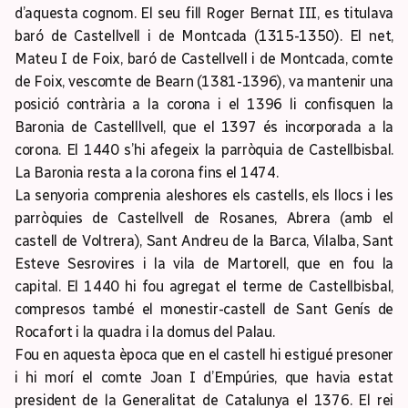
d’aquesta cognom. El seu fill Roger Bernat III, es titulava
baró de Castellvell i de Montcada (1315-1350). El net,
Mateu I de Foix, baró de Castellvell i de Montcada, comte
de Foix, vescomte de Bearn (1381-1396), va mantenir una
posició contrària a la corona i el 1396 li confisquen la
Baronia de Castelllvell, que el 1397 és incorporada a la
corona. El 1440 s’hi afegeix la parròquia de Castellbisbal.
La Baronia resta a la corona fins el 1474.
La senyoria comprenia aleshores els castells, els llocs i les
parròquies de Castellvell de Rosanes, Abrera (amb el
castell de Voltrera), Sant Andreu de la Barca, Vilalba, Sant
Esteve Sesrovires i la vila de Martorell, que en fou la
capital. El 1440 hi fou agregat el terme de Castellbisbal,
compresos també el monestir-castell de Sant Genís de
Rocafort i la quadra i la domus del Palau.
Fou en aquesta època que en el castell hi estigué presoner
i hi morí el comte Joan I d’Empúries, que havia estat
president de la Generalitat de Catalunya el 1376. El rei