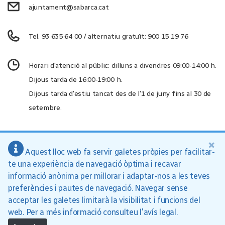
ajuntament@sabarca.cat
Tel. 93 635 64 00 / alternatiu gratuït: 900 15 19 76
Horari d'atenció al públic: dilluns a divendres 09:00-14:00 h.
Dijous tarda de 16:00-19:00 h.
Dijous tarda d'estiu tancat des de l'1 de juny fins al 30 de
setembre.
×
Aquest lloc web fa servir galetes pròpies per facilitar-
Ajuntament de Sant Andreu de la Barca, 2026
te una experiència de navegació òptima i recavar
Inici
Política de privacitat
Avís legal
informació anònima per millorar i adaptar-nos a les teves
preferències i pautes de navegació. Navegar sense
acceptar les galetes limitarà la visibilitat i funcions del
web. Per a més informació consulteu l'avís legal.