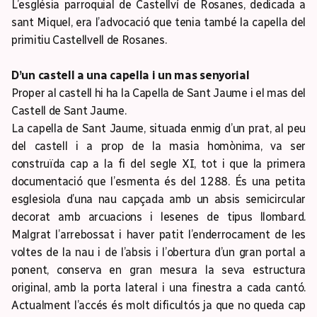
L’església parroquial de Castellví de Rosanes, dedicada a
sant Miquel, era l’advocació que tenia també la capella del
primitiu Castellvell de Rosanes.
D’un castell a una capella i un mas senyorial
Proper al castell hi ha la Capella de Sant Jaume i el mas del
Castell de Sant Jaume.
La capella de Sant Jaume, situada enmig d’un prat, al peu
del castell i a prop de la masia homònima, va ser
construïda cap a la fi del segle XI, tot i que la primera
documentació que l’esmenta és del 1288. És una petita
esglesiola d’una nau capçada amb un absis semicircular
decorat amb arcuacions i lesenes de tipus llombard.
Malgrat l’arrebossat i haver patit l’enderrocament de les
voltes de la nau i de l’absis i l’obertura d’un gran portal a
ponent, conserva en gran mesura la seva estructura
original, amb la porta lateral i una finestra a cada cantó.
Actualment l’accés és molt dificultós ja que no queda cap