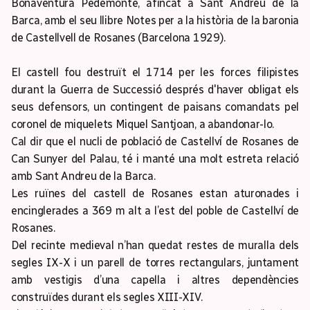
Bonaventura Pedemonte, afincat a Sant Andreu de la
Barca, amb el seu llibre Notes per a la història de la baronia
de Castellvell de Rosanes (Barcelona 1929).
El castell fou destruït el 1714 per les forces filipistes
durant la Guerra de Successió després d'haver obligat els
seus defensors, un contingent de paisans comandats pel
coronel de miquelets Miquel Santjoan, a abandonar-lo.
Cal dir que el nucli de població de Castellví de Rosanes de
Can Sunyer del Palau, té i manté una molt estreta relació
amb Sant Andreu de la Barca.
Les ruïnes del castell de Rosanes estan aturonades i
encinglerades a 369 m alt a l’est del poble de Castellví de
Rosanes.
Del recinte medieval n’han quedat restes de muralla dels
segles IX-X i un parell de torres rectangulars, juntament
amb vestigis d’una capella i altres dependències
construïdes durant els segles XIII-XIV.