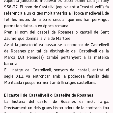
Aquesta jurisdicció medieval es troba esmentada ja l’any
936-37. El nom de Castellví (equivalent a "castell vell") fa
referència a un origen molt anterior a l’època medieval i, de
fet, les restes de la torre circular que ens han pervingut
permeten datar-la en època romana.
Pren el nom del castell de Rosanes o castell de Sant
Jaume, que domina la vila de Martorell.
Aviat la jurisdicció va passar-se a nomenar de Castellvell
de Rosanes per tal de distingir-lo del Castellvell de la
Marca (Alt Penedès) també pertanyent a la mateixa
baronia.
El llinatge del Castellvell, senyors del castell, entrat el
segle XIII va entroncar amb la poderosa família dels
Montcada i posperiorment amb llinatges castellans.
El castell de Castellvell o Castellví de Rosanes
La història del castell de Rosanes és molt llarga.
Precisament un dels grans historiadors de la contrada fou