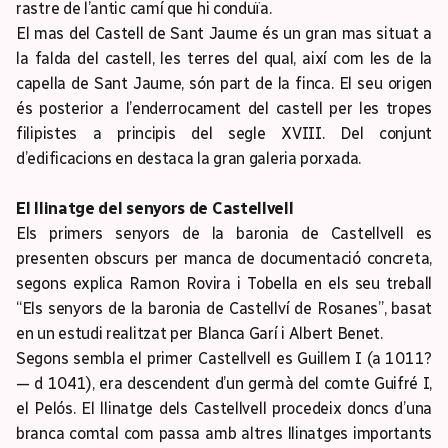
rastre de l’antic camí que hi conduïa.
El mas del Castell de Sant Jaume és un gran mas situat a
la falda del castell, les terres del qual, així com les de la
capella de Sant Jaume, són part de la finca. El seu origen
és posterior a l’enderrocament del castell per les tropes
filipistes a principis del segle XVIII. Del conjunt
d’edificacions en destaca la gran galeria porxada.
El llinatge del senyors de Castellvell
Els primers senyors de la baronia de Castellvell es
presenten obscurs per manca de documentació concreta,
segons explica Ramon Rovira i Tobella en els seu treball
“Els senyors de la baronia de Castellví de Rosanes”, basat
en un estudi realitzat per Blanca Garí i Albert Benet.
Segons sembla el primer Castellvell es Guillem I (a 1011?
— d 1041), era descendent d’un germà del comte Guifré I,
el Pelós. El llinatge dels Castellvell procedeix doncs d’una
branca comtal com passa amb altres llinatges importants