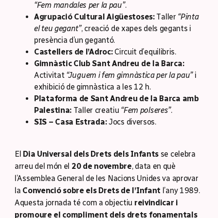
“Fem mandales per la pau”
.
Agrupació Cultural Aigüestoses:
Taller
“Pinta
el teu gegant”
, creació de xapes dels gegants i
presència d’un gegantó.
Castellers de l’Adroc:
Circuit d’equilibris.
Gimnàstic Club Sant Andreu de la Barca:
Activitat
“Juguem i fem gimnàstica per la pau”
i
exhibició de gimnàstica a les 12 h.
Plataforma de Sant Andreu de la Barca amb
Palestina:
Taller creatiu
“Fem polseres”
.
SIS – Casa Estrada:
Jocs diversos.
El
Dia Universal dels Drets dels Infants
se celebra
arreu del món el
20 de novembre
, data en què
l’Assemblea General de les Nacions Unides va aprovar
la
Convenció sobre els Drets de l’Infant
l’any 1989.
Aquesta jornada té com a objectiu
reivindicar i
promoure el compliment dels drets fonamentals