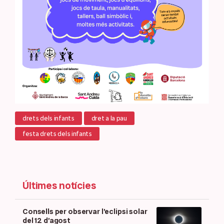
drets dels infants
dret a la pau
festa drets dels infants
Últimes notícies
Consells per observar l’eclipsi solar
del 12 d’agost