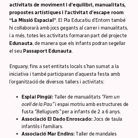
activitats de moviment i d’equilibri, manualitats,
propostes artístiques i l’activitat d’escape room
“La Missió Espacial”
. El Pla Educatiu d’Entorn també
hi col·laborarà amb jocs gegants al carrer i manualitats,
i a més, totes les activitats formaran part del projecte
Edunauta
, de manera que els infants podran segellar
el seu
Passaport Edunauta
.
Enguany, fins a set entitats locals s’han sumat a la
iniciativa i també participaran d’aquesta festa amb
l’organització de diversos tallers i activitats:
Esplai Pingüí:
Taller de manualitats
“Fem un
ocell de la Pau”
i espai motriu amb estructures de
fusta
“Belluguets”
per a infants de 2 a 6 anys.
Associació El Dado Enroscado:
Jocs de taula
infantils i familiars.
Associació Mar Endins:
Taller de mandales