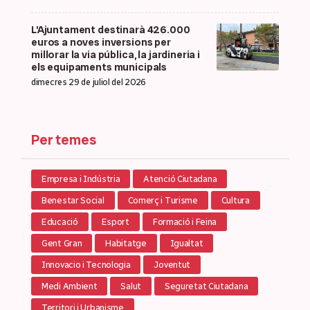
L’Ajuntament destinarà 426.000
euros a noves inversions per
millorar la via pública, la jardineria i
els equipaments municipals
dimecres 29 de juliol del 2026
Per temes
Empresa i Indústria
Atenció Ciutadana
Benestar Social
Comerç i Turisme
Cultura
Educació
Esport
Formació i Feina
Gent Gran
Habitatge
Igualtat
Innovacio i Tecnologia
Joventut
Medi Ambient
Salut
Seguretat Ciutadana
Territori i Urbanisme