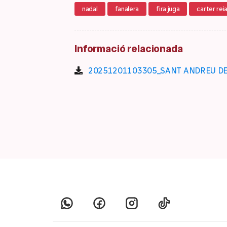
nadal
fanalera
fira juga
carter reia
Informació relacionada
20251201103305_SANT ANDREU DE LA