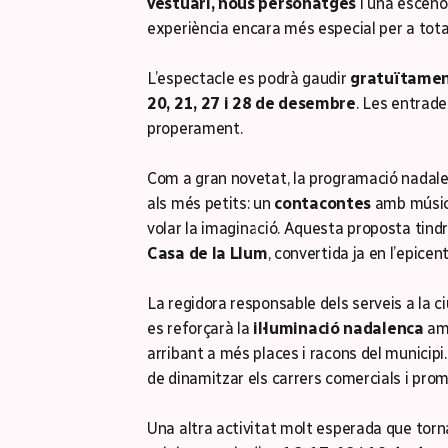
vestuari, nous personatges
i una esceno
experiència encara més especial per a tota 
L’espectacle es podrà gaudir
gratuïtame
20, 21, 27 i 28 de desembre
. Les entrade
properament.
Com a gran novetat, la programació nadale
als més petits: un
contacontes
amb música
volar la imaginació. Aquesta proposta tindr
Casa de la Llum
, convertida ja en l’epice
La regidora responsable dels serveis a la c
es reforçarà la
il·luminació
nadalenca
a
arribant a més places i racons del municipi.
de dinamitzar els carrers comercials i prom
Una altra activitat molt esperada que torn