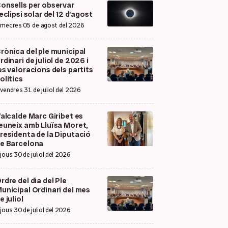
onsells per observar
’eclipsi solar del 12 d’agost
imecres 05 de agost del 2026
rònica del ple municipal
rdinari de juliol de 2026 i
es valoracions dels partits
olítics
ivendres 31 de juliol del 2026
’alcalde Marc Giribet es
euneix amb Lluïsa Moret,
residenta de la Diputació
e Barcelona
ijous 30 de juliol del 2026
rdre del dia del Ple
unicipal Ordinari del mes
e juliol
ijous 30 de juliol del 2026