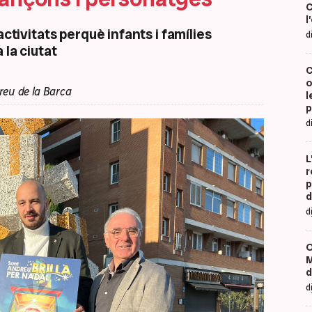
C
l
activitats perquè infants i famílies
d
 la ciutat
C
o
reu de la Barca
l
p
d
L
r
p
d
d
O
M
d
d