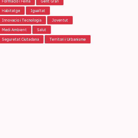
Formació i Feina
Gent Gran
Habitatge
Igualtat
Innovacio i Tecnologia
Joventut
Medi Ambient
Salut
Seguretat Ciutadana
Territori i Urbanisme