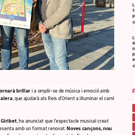
L
t
p
d
L
4
i
p
e
d
ornarà brillar
i a omplir-se de música i emoció amb
nalera
, que ajudarà als Reis d’Orient a il·luminar el camí
Giribet
, ha anunciat que l’espectacle musical creat
presenta amb un format renovat.
Noves cançons, nou