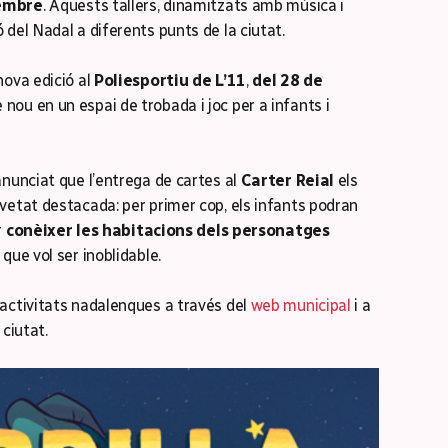
sembre
. Aquests tallers, dinamitzats amb música i
del Nadal a diferents punts de la ciutat.
ova edició al
Poliesportiu de L’11
,
del 28 de
e nou en un espai de trobada i joc per a infants i
 anunciat que l’entrega de cartes al
Carter Reial
els
etat destacada: per primer cop, els infants podran
r
conèixer les habitacions dels personatges
que vol ser inoblidable.
activitats nadalenques a través del
web municipal
i a
ciutat.