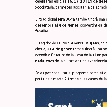
celebraran els dies
16, 17, 18 i 19 de de
xocolatada, permeten acostar la celebració 
El tradicional
Fira Juga
també tindrà una n
desembre al 4 de gener
, convertint-se d
famílies.
El regidor de Cultura,
Andreu Mitjans
, ha
dies
2, 3 i 4 de gener
també tindrà una nov
accedir a l’interior de la Casa de la Llum pe
nadalencs
de la ciutat, en una experiència 
Ja es pot consultar el programa complet d’
partir de dimarts 2 també a les cases de la 