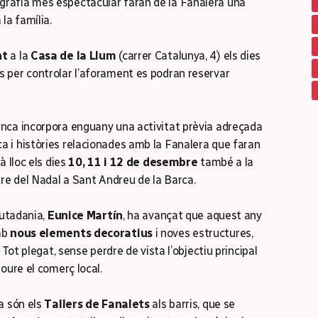
grafia més espectacular faran de la Fanalera una
la família.
nt
a la
Casa de la Llum
(carrer Catalunya, 4) els dies
s per controlar l’aforament es podran reservar
nca incorpora enguany una activitat prèvia adreçada
 i històries relacionades amb la Fanalera que faran
à lloc els dies
10, 11 i 12 de desembre
també a la
ntre del Nadal a Sant Andreu de la Barca.
iutadania,
Eunice Martín
, ha avançat que aquest any
mb
nous elements decoratius
i noves estructures,
 Tot plegat, sense perdre de vista l’objectiu principal
oure el comerç local.
a són els
Tallers de Fanalets
als barris, que se