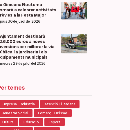
a Gimcana Nocturna
ornarà a celebrar activitats
rèvies a la Festa Major
ijous 30 de juliol del 2026
’Ajuntament destinarà
26.000 euros a noves
nversions per millorar la via
ública, la jardineria i els
quipaments municipals
imecres 29 de juliol del 2026
Per temes
Empresa i Indústria
Atenció Ciutadana
Benestar Social
Comerç i Turisme
Cultura
Educació
Esport