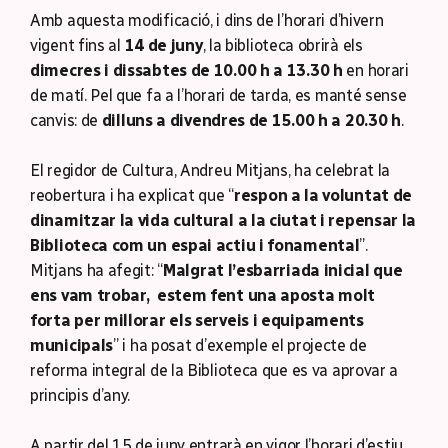
Amb aquesta modificació, i dins de l’horari d’hivern
vigent fins al
14 de juny
, la biblioteca obrirà els
dimecres i dissabtes de 10.00 h a 13.30 h
en horari
de matí. Pel que fa a l’horari de tarda, es manté sense
canvis: de
dilluns a divendres de 15.00 h a 20.30 h
.
El regidor de Cultura, Andreu Mitjans, ha celebrat la
reobertura i ha explicat que “
respon a la voluntat de
dinamitzar la vida cultural a la ciutat i repensar la
Biblioteca com un espai actiu i fonamental
”.
Mitjans ha afegit: “
Malgrat l’esbarriada inicial que
ens vam trobar, estem fent una aposta molt
forta per millorar els serveis i equipaments
municipals
” i ha posat d’exemple el projecte de
reforma integral de la Biblioteca que es va aprovar a
principis d’any.
A partir del 15 de juny entrarà en vigor l’horari d’estiu