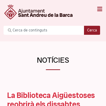
Cerca
NOTÍCIES
La Biblioteca Aigüestoses
reobrirà els dissabtes