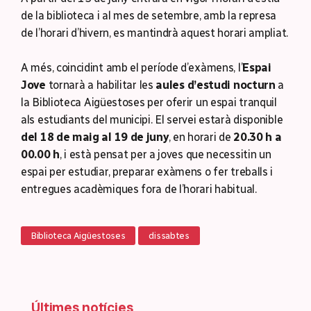
de la biblioteca i al mes de setembre, amb la represa
de l’horari d’hivern, es mantindrà aquest horari ampliat.
A més, coincidint amb el període d’exàmens, l’
Espai
Jove
tornarà a habilitar les
aules d’estudi nocturn
a
la Biblioteca Aigüestoses per oferir un espai tranquil
als estudiants del municipi. El servei estarà disponible
del 18 de maig al 19 de juny
, en horari de
20.30 h a
00.00 h
, i està pensat per a joves que necessitin un
espai per estudiar, preparar exàmens o fer treballs i
entregues acadèmiques fora de l’horari habitual.
Biblioteca Aigüestoses
dissabtes
Últimes notícies