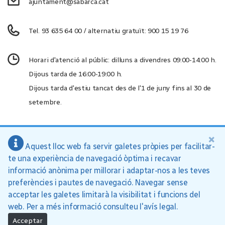
ajuntament@sabarca.cat
Tel. 93 635 64 00 / alternatiu gratuït: 900 15 19 76
Horari d'atenció al públic: dilluns a divendres 09:00-14:00 h.
Dijous tarda de 16:00-19:00 h.
Dijous tarda d'estiu tancat des de l'1 de juny fins al 30 de
setembre.
×
Aquest lloc web fa servir galetes pròpies per facilitar-
Ajuntament de Sant Andreu de la Barca, 2026
te una experiència de navegació òptima i recavar
Inici
Política de privacitat
Avís legal
informació anònima per millorar i adaptar-nos a les teves
preferències i pautes de navegació. Navegar sense
acceptar les galetes limitarà la visibilitat i funcions del
web. Per a més informació consulteu l'avís legal.
Acceptar