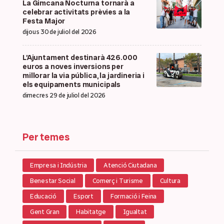
La Gimcana Nocturna tornarà a
celebrar activitats prèvies a la
Festa Major
dijous 30 de juliol del 2026
L’Ajuntament destinarà 426.000
euros a noves inversions per
millorar la via pública, la jardineria i
els equipaments municipals
dimecres 29 de juliol del 2026
Per temes
Empresa i Indústria
Atenció Ciutadana
Benestar Social
Comerç i Turisme
Cultura
Educació
Esport
Formació i Feina
Gent Gran
Habitatge
Igualtat