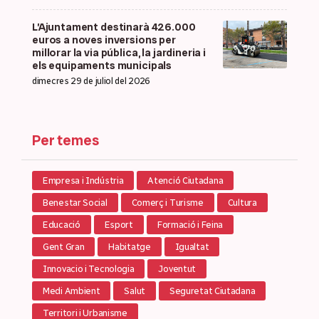
L’Ajuntament destinarà 426.000
euros a noves inversions per
millorar la via pública, la jardineria i
els equipaments municipals
dimecres 29 de juliol del 2026
Per temes
Empresa i Indústria
Atenció Ciutadana
Benestar Social
Comerç i Turisme
Cultura
Educació
Esport
Formació i Feina
Gent Gran
Habitatge
Igualtat
Innovacio i Tecnologia
Joventut
Medi Ambient
Salut
Seguretat Ciutadana
Territori i Urbanisme