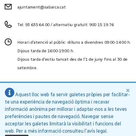
ajuntament@sabarca.cat
Tel. 93 635 64 00 / alternatiu gratuït: 900 15 19 76
Horari d'atenció al públic: dilluns a divendres 09:00-14:00 h.
Dijous tarda de 16:00-19:00 h.
Dijous tarda d'estiu tancat des de l'1 de juny fins al 30 de
setembre.
×
Aquest lloc web fa servir galetes pròpies per facilitar-
Ajuntament de Sant Andreu de la Barca, 2026
te una experiència de navegació òptima i recavar
Inici
Política de privacitat
Avís legal
informació anònima per millorar i adaptar-nos a les teves
preferències i pautes de navegació. Navegar sense
acceptar les galetes limitarà la visibilitat i funcions del
web. Per a més informació consulteu l'avís legal.