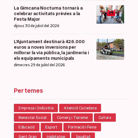
La Gimcana Nocturna tornarà a
celebrar activitats prèvies a la
Festa Major
dijous 30 de juliol del 2026
L’Ajuntament destinarà 426.000
euros a noves inversions per
millorar la via pública, la jardineria i
els equipaments municipals
dimecres 29 de juliol del 2026
Per temes
Empresa i Indústria
Atenció Ciutadana
Benestar Social
Comerç i Turisme
Cultura
Educació
Esport
Formació i Feina
Gent Gran
Habitatge
Igualtat