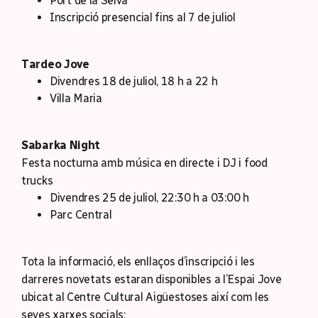
Port de la Selva
Inscripció presencial fins al 7 de juliol
Tardeo Jove
Divendres 18 de juliol, 18 h a 22 h
Villa Maria
Sabarka Night
Festa nocturna amb música en directe i DJ i food
trucks
Divendres 25 de juliol, 22:30 h a 03:00 h
Parc Central
Tota la informació, els enllaços d’inscripció i les
darreres novetats estaran disponibles a l’Espai Jove
ubicat al Centre Cultural Aigüestoses així com les
seves xarxes socials: