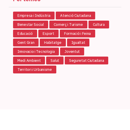
Empresa i Indústria
Atenció Ciutadana
Benestar Social
Comerç i Turisme
Cultura
Educació
Esport
Formació i Feina
Gent Gran
Habitatge
Igualtat
Innovacio i Tecnologia
Joventut
Medi Ambient
Salut
Seguretat Ciutadana
Territori i Urbanisme