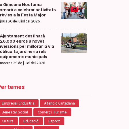
a Gimcana Nocturna
ornarà a celebrar activitats
rèvies a la Festa Major
ijous 30 de juliol del 2026
’Ajuntament destinarà
26.000 euros a noves
nversions per millorar la via
ública, la jardineria i els
quipaments municipals
imecres 29 de juliol del 2026
Per temes
Empresa i Indústria
Atenció Ciutadana
Benestar Social
Comerç i Turisme
Cultura
Educació
Esport