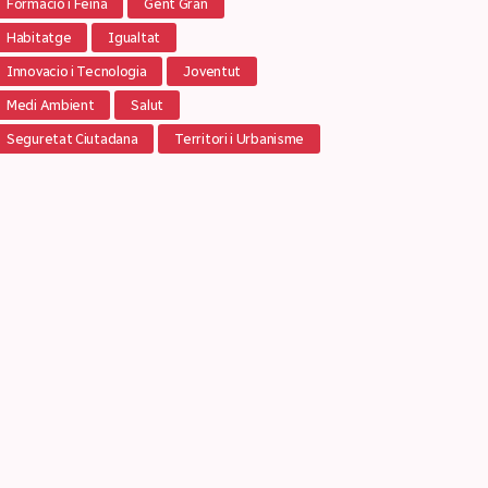
Formació i Feina
Gent Gran
Habitatge
Igualtat
Innovacio i Tecnologia
Joventut
Medi Ambient
Salut
Seguretat Ciutadana
Territori i Urbanisme