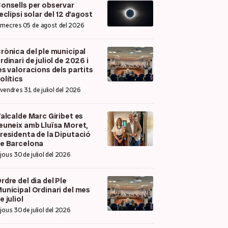
onsells per observar
’eclipsi solar del 12 d’agost
imecres 05 de agost del 2026
rònica del ple municipal
rdinari de juliol de 2026 i
es valoracions dels partits
olítics
ivendres 31 de juliol del 2026
’alcalde Marc Giribet es
euneix amb Lluïsa Moret,
residenta de la Diputació
e Barcelona
ijous 30 de juliol del 2026
rdre del dia del Ple
unicipal Ordinari del mes
e juliol
ijous 30 de juliol del 2026