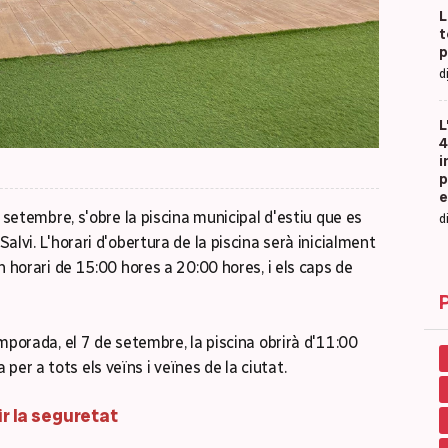
L
t
p
d
L
4
i
p
e
de setembre, s'obre la piscina municipal d'estiu que es
d
Salvi. L'horari d'obertura de la piscina serà inicialment
en horari de 15:00 hores a 20:00 hores, i els caps de
temporada, el 7 de setembre, la piscina obrirà d'11:00
er a tots els veïns i veïnes de la ciutat.
r la seguretat