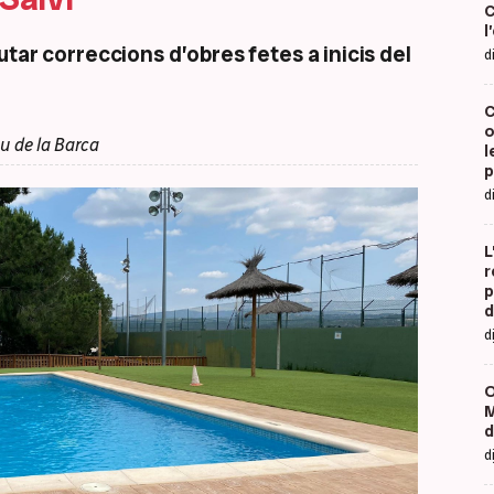
C
l
tar correccions d’obres fetes a inicis del
d
C
o
u de la Barca
l
p
d
L
r
p
d
d
O
M
d
d