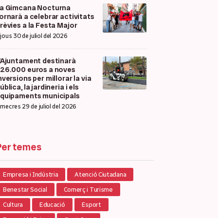
a Gimcana Nocturna
ornarà a celebrar activitats
rèvies a la Festa Major
ijous 30 de juliol del 2026
’Ajuntament destinarà
26.000 euros a noves
nversions per millorar la via
ública, la jardineria i els
quipaments municipals
imecres 29 de juliol del 2026
Per temes
Empresa i Indústria
Atenció Ciutadana
Benestar Social
Comerç i Turisme
Cultura
Educació
Esport