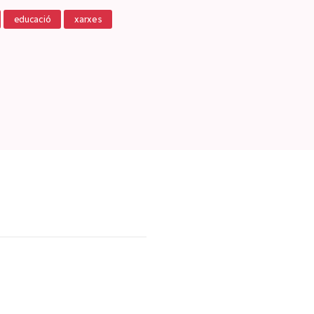
educació
xarxes