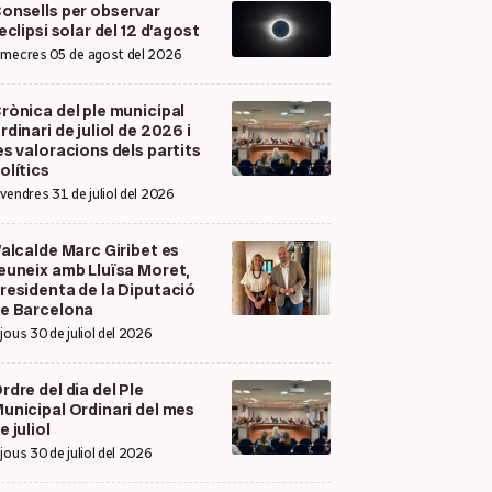
onsells per observar
’eclipsi solar del 12 d’agost
imecres 05 de agost del 2026
rònica del ple municipal
rdinari de juliol de 2026 i
es valoracions dels partits
olítics
ivendres 31 de juliol del 2026
’alcalde Marc Giribet es
euneix amb Lluïsa Moret,
residenta de la Diputació
e Barcelona
ijous 30 de juliol del 2026
rdre del dia del Ple
unicipal Ordinari del mes
e juliol
ijous 30 de juliol del 2026