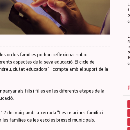
L
t
p
d
L
4
i
p
s on les famílies podran reflexionar sobre
e
rents aspectes de la seva educació. El cicle de
d
dreu, ciutat educadora" i compta amb el suport de la
anyar als fills i filles en les diferents etapes de la
ucació.
a 17 de maig, amb la xerrada "Les relacions família i
a les famílies de les escoles bressol municipals.