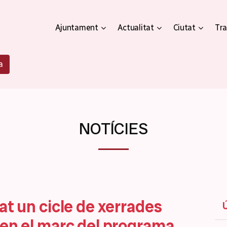
Ajuntament
Actualitat
Ciutat
Tra
a
NOTÍCIES
at un cicle de xerrades
 en el marc del programa