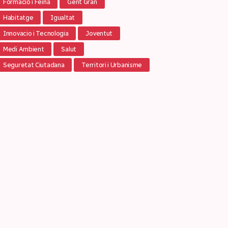
Formació i Feina
Gent Gran
Habitatge
Igualtat
Innovacio i Tecnologia
Joventut
Medi Ambient
Salut
Seguretat Ciutadana
Territori i Urbanisme