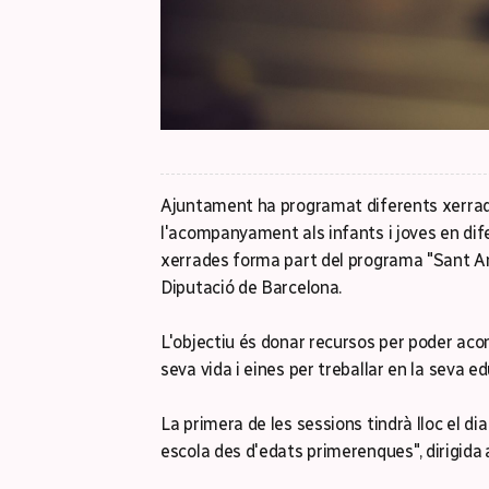
Ajuntament ha programat diferents xerrade
l'acompanyament als infants i joves en dife
xerrades forma part del programa "Sant An
Diputació de Barcelona.
L'objectiu és donar recursos per poder acomp
seva vida i eines per treballar en la seva ed
La primera de les sessions tindrà lloc el di
escola des d'edats primerenques",
dirigida