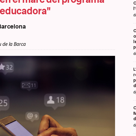
C
t educadora"
l
d
 Barcelona
C
o
l
 de la Barca
p
d
L
r
p
d
d
O
M
d
d