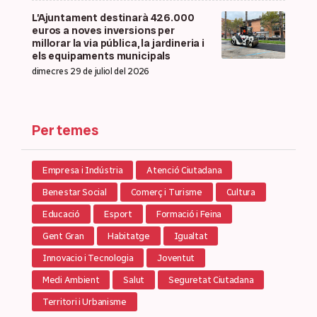
L’Ajuntament destinarà 426.000
euros a noves inversions per
millorar la via pública, la jardineria i
els equipaments municipals
dimecres 29 de juliol del 2026
Per temes
Empresa i Indústria
Atenció Ciutadana
Benestar Social
Comerç i Turisme
Cultura
Educació
Esport
Formació i Feina
Gent Gran
Habitatge
Igualtat
Innovacio i Tecnologia
Joventut
Medi Ambient
Salut
Seguretat Ciutadana
Territori i Urbanisme