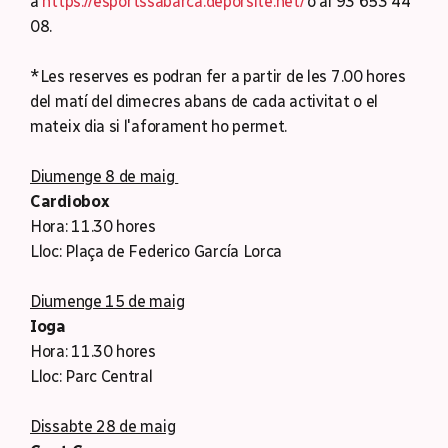
a
https://esportssabarca.deporsite.net/
o al 93 653 44
08.
*Les reserves es podran fer a partir de les 7.00 hores
del matí del dimecres abans de cada activitat o el
mateix dia si l'aforament ho permet.
Diumenge 8 de maig
Cardiobox
Hora: 11.30 hores
Lloc: Plaça de Federico García Lorca
Diumenge 15 de maig
Ioga
Hora: 11.30 hores
Lloc: Parc Central
Dissabte 28 de maig