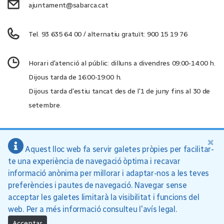
ajuntament@sabarca.cat
Tel. 93 635 64 00 / alternatiu gratuït: 900 15 19 76
Horari d'atenció al públic: dilluns a divendres 09:00-14:00 h.
Dijous tarda de 16:00-19:00 h.
Dijous tarda d'estiu tancat des de l'1 de juny fins al 30 de
setembre.
×
Aquest lloc web fa servir galetes pròpies per facilitar-
Ajuntament de Sant Andreu de la Barca, 2026
te una experiència de navegació òptima i recavar
Inici
Política de privacitat
Avís legal
informació anònima per millorar i adaptar-nos a les teves
preferències i pautes de navegació. Navegar sense
acceptar les galetes limitarà la visibilitat i funcions del
web. Per a més informació consulteu l'avís legal.
Acceptar