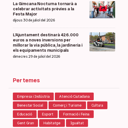
La Gimcana Nocturna tornarà a
celebrar activitats prèvies a la
Festa Major
dijous 30 de juliol del 2026
L’Ajuntament destinarà 426.000
euros a noves inversions per
millorar la via pública, la jardineria i
els equipaments municipals
dimecres 29 de juliol del 2026
Per temes
Empresa i Indústria
Atenció Ciutadana
Benestar Social
Comerç i Turisme
Cultura
Educació
Esport
Formació i Feina
Gent Gran
Habitatge
Igualtat