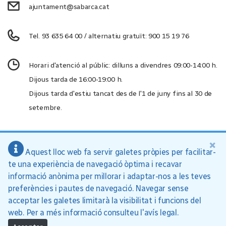
ajuntament@sabarca.cat
Tel. 93 635 64 00 / alternatiu gratuït: 900 15 19 76
Horari d'atenció al públic: dilluns a divendres 09:00-14:00 h.
Dijous tarda de 16:00-19:00 h.
Dijous tarda d'estiu tancat des de l'1 de juny fins al 30 de
setembre.
×
Aquest lloc web fa servir galetes pròpies per facilitar-
Ajuntament de Sant Andreu de la Barca, 2026
te una experiència de navegació òptima i recavar
Inici
Política de privacitat
Avís legal
informació anònima per millorar i adaptar-nos a les teves
preferències i pautes de navegació. Navegar sense
acceptar les galetes limitarà la visibilitat i funcions del
web. Per a més informació consulteu l'avís legal.