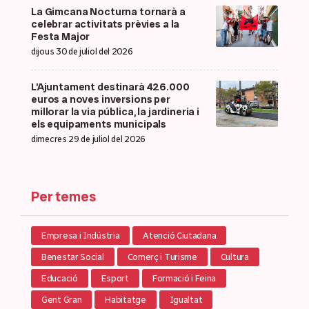
La Gimcana Nocturna tornarà a
celebrar activitats prèvies a la
Festa Major
dijous 30 de juliol del 2026
L’Ajuntament destinarà 426.000
euros a noves inversions per
millorar la via pública, la jardineria i
els equipaments municipals
dimecres 29 de juliol del 2026
Per temes
Empresa i Indústria
Atenció Ciutadana
Benestar Social
Comerç i Turisme
Cultura
Educació
Esport
Formació i Feina
Gent Gran
Habitatge
Igualtat