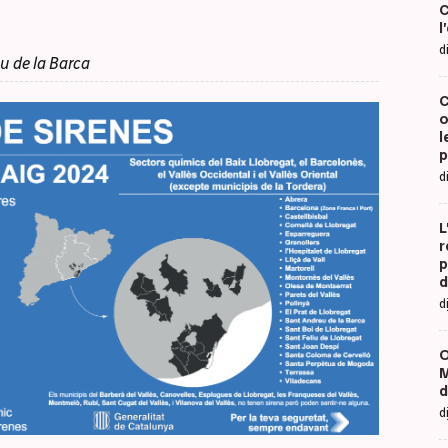
C
l
d
u de la Barca
C
o
l
p
d
L
r
p
d
d
O
M
d
d