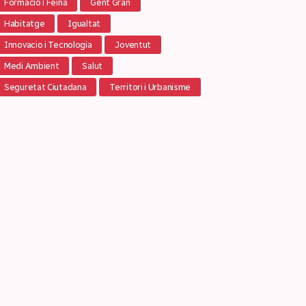
Formació i Feina
Gent Gran
Habitatge
Igualtat
Innovacio i Tecnologia
Joventut
Medi Ambient
Salut
Seguretat Ciutadana
Territori i Urbanisme