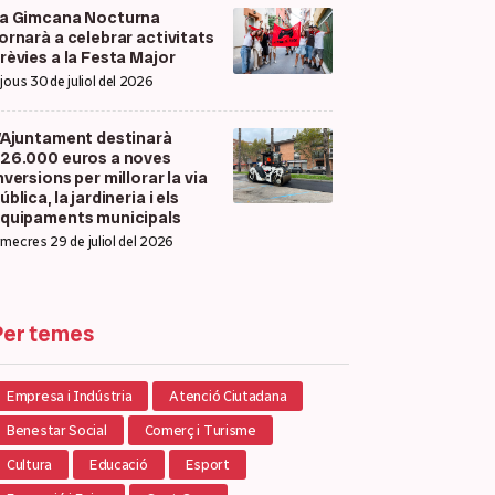
a Gimcana Nocturna
ornarà a celebrar activitats
rèvies a la Festa Major
ijous 30 de juliol del 2026
’Ajuntament destinarà
26.000 euros a noves
nversions per millorar la via
ública, la jardineria i els
quipaments municipals
imecres 29 de juliol del 2026
Per temes
Empresa i Indústria
Atenció Ciutadana
Benestar Social
Comerç i Turisme
Cultura
Educació
Esport