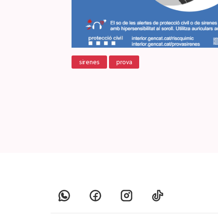
sirenes
prova