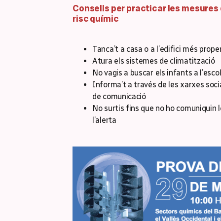
Consells per practicar les mesures
risc químic
Tanca’t a casa o a l’edifici més prope
Atura els sistemes de climatització
No vagis a buscar els infants a l’esco
Informa’t a través de les xarxes soci
de comunicació
No surtis fins que no ho comuniquin le
l’alerta