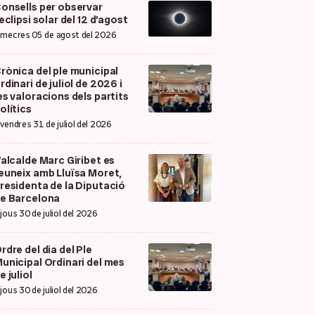
onsells per observar
’eclipsi solar del 12 d’agost
imecres 05 de agost del 2026
rònica del ple municipal
rdinari de juliol de 2026 i
es valoracions dels partits
olítics
ivendres 31 de juliol del 2026
’alcalde Marc Giribet es
euneix amb Lluïsa Moret,
residenta de la Diputació
e Barcelona
ijous 30 de juliol del 2026
rdre del dia del Ple
unicipal Ordinari del mes
e juliol
ijous 30 de juliol del 2026