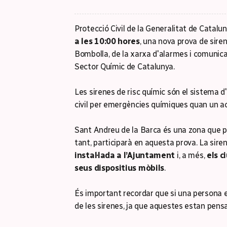
Protecció Civil de la Generalitat de Catal
a les 10:00 hores
, una nova prova de sir
Bombolla, de la xarxa d'alarmes i comunica
Sector Químic de Catalunya.
Les sirenes de risc químic són el sistema d'
civil per emergències químiques quan un acc
Sant Andreu de la Barca és una zona que pot
tant, participarà en aquesta prova. La sir
instal·lada a l’Ajuntament
i, a més,
els c
seus dispositius mòbils
.
És important recordar que si una persona es
de les sirenes, ja que aquestes estan pensa