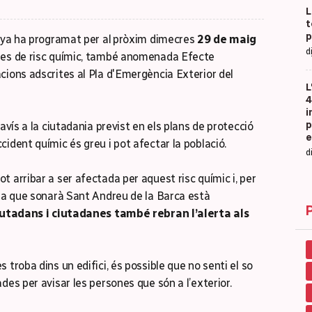
L
t
p
unya ha programat per al pròxim dimecres
29 de maig
d
enes de risc químic, també anomenada Efecte
cions adscrites al Pla d'Emergència Exterior del
L
4
i
p
avís a la ciutadania previst en els plans de protecció
e
ident químic és greu i pot afectar la població.
d
 arribar a ser afectada per aquest risc químic i, per
ena que sonarà Sant Andreu de la Barca està
iutadans i ciutadanes també rebran l’alerta als
 troba dins un edifici, és possible que no senti el so
des per avisar les persones que són a l’exterior.