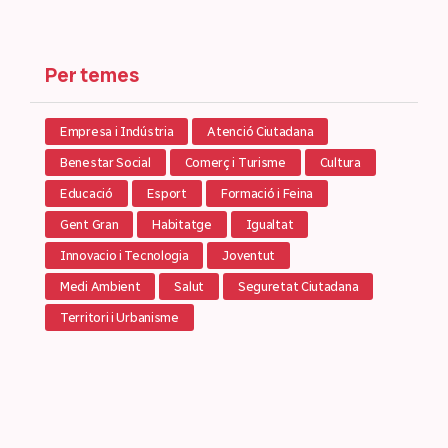
Per temes
Empresa i Indústria
Atenció Ciutadana
Benestar Social
Comerç i Turisme
Cultura
Educació
Esport
Formació i Feina
Gent Gran
Habitatge
Igualtat
Innovacio i Tecnologia
Joventut
Medi Ambient
Salut
Seguretat Ciutadana
Territori i Urbanisme